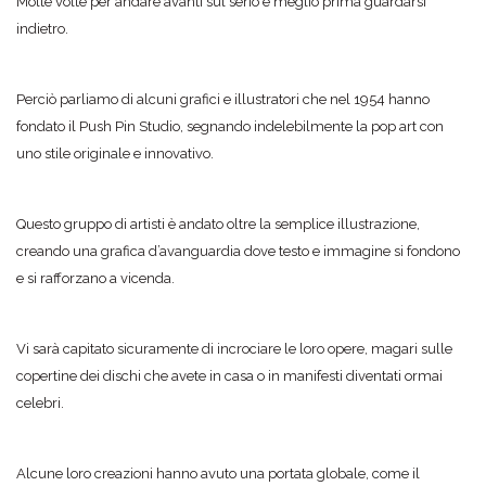
Molte volte per andare avanti sul serio è meglio prima guardarsi
indietro.
Perciò parliamo di alcuni grafici e illustratori che nel 1954 hanno
fondato il Push Pin Studio, segnando indelebilmente la pop art con
uno stile originale e innovativo.
Questo gruppo di artisti è andato oltre la semplice illustrazione,
creando una grafica d’avanguardia dove testo e immagine si fondono
e si rafforzano a vicenda.
Vi sarà capitato sicuramente di incrociare le loro opere, magari sulle
copertine dei dischi che avete in casa o in manifesti diventati ormai
celebri.
Alcune loro creazioni hanno avuto una portata globale, come il