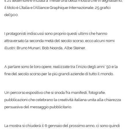
Il 21 settembre è iniziata a Trieste una bella mostra che vi segnaliamo;
il titolo è L’Italia e l’Alliance Graphique Internazionale, 25 grafici
del’900.
I protagonisti indiscussi sono proprio questi ultimi che hanno
attraversato la seconda metà del secolo scorso, ecco alcuni nomi
illustri: Bruno Munari, Bob Noorda, Albe Steiner.
A parlare sono le loro opere, realizzate tra l’inizio degli anni ’50 e la
fine del secolo scorso per le più grandi aziende di tutto il mondo.
Un percorso espositivo che si snoda fra manifesti, fotografie,
pubblicazioni che celebrano la creatività italiana unita alla chiarezza
persuasiva del messaggio pubblicitario.
La mostra si chiuderà il 6 gennaio del prossimo anno, ci sono quindi