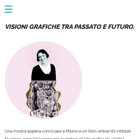
VISIONI GRAFICHE TRA PASSATO E FUTURO.
Una mostra appena conclusasi a Milano e un libro, entrambi intitolati
Nuances, sono l’occasione per guardare all’arte grafica da un’altra