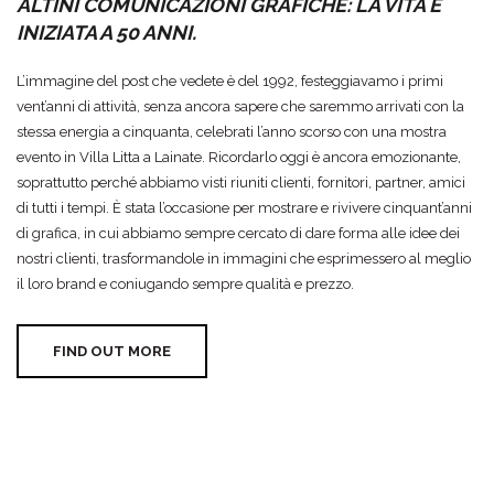
ALTINI COMUNICAZIONI GRAFICHE: LA VITA È
INIZIATA A 50 ANNI.
L’immagine del post che vedete è del 1992, festeggiavamo i primi
vent’anni di attività, senza ancora sapere che saremmo arrivati con la
stessa energia a cinquanta, celebrati l’anno scorso con una mostra
evento in Villa Litta a Lainate. Ricordarlo oggi è ancora emozionante,
soprattutto perché abbiamo visti riuniti clienti, fornitori, partner, amici
di tutti i tempi. È stata l’occasione per mostrare e rivivere cinquant’anni
di grafica, in cui abbiamo sempre cercato di dare forma alle idee dei
nostri clienti, trasformandole in immagini che esprimessero al meglio
il loro brand e coniugando sempre qualità e prezzo.
FIND OUT MORE