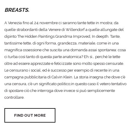
BREASTS.
A Venezia fino al 24 novembre ci saranno tante tette in mostra; da
quelle strabordanti della Venere di Willendorf a quelle allungate del
dipinto The Hidden Paintings Grandma Improved, In deepth. Tante,
tantissime tette, di ogni forma, grandezza, materiale, come in una
magnifica ossessione che suscita una domanda assai spontanea: cosa
ci turba così tanto di questa parte anatomica? Eh sì… perché le tette
oltre ad essere apprezzate e feticizzate sono molto spesso censurate.
Le censurano i social, ed è successo per esempio di recente in una
campagna pubblicitaria di Calvin Klein. La storia insegna che dove c’è
una censura, c’è un significato politico;in questo caso il vetero tentativo
di spostare ciò che interroga dove invece si può semplicemente
controllare.
FIND OUT MORE